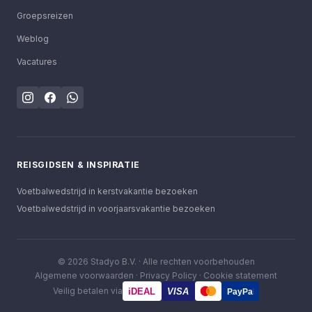
Groepsreizen
Weblog
Vacatures
REISGIDSEN & INSPIRATIE
Voetbalwedstrijd in kerstvakantie bezoeken
Voetbalwedstrijd in voorjaarsvakantie bezoeken
©
2026
Stadyo B.V. ·
Alle rechten voorbehouden
Algemene voorwaarden
·
Privacy Policy
·
Cookie statement
Veilig betalen via
iDEAL
VISA
PayPal