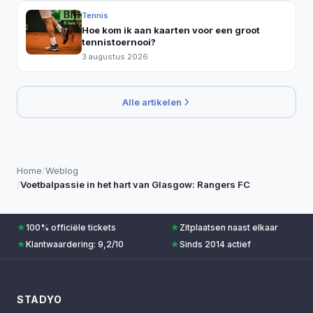
Tennis
Hoe kom ik aan kaarten voor een groot
tennistoernooi?
3 augustus 2026
Alle artikelen
Home
/
Weblog
/
Voetbalpassie in het hart van Glasgow: Rangers FC
★
100% officiële tickets
★
Zitplaatsen naast elkaar
★
Klantwaardering: 9,2/10
★
Sinds 2014 actief
STADYO