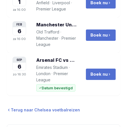
1
Boek nu
Anfield
·
Liverpool
·
Premier League
za
16:00
Manchester United vs Chelsea FC
voet
FEB
6
Old Trafford
·
Boek nu
Manchester
·
Premier
za
16:00
League
Arsenal FC vs Chelsea FC
voetbalreis
SEP
6
Emirates Stadium
·
London
·
Premier
Boek nu
zo
16:30
League
Datum bevestigd
Terug naar
Chelsea
voetbalreizen