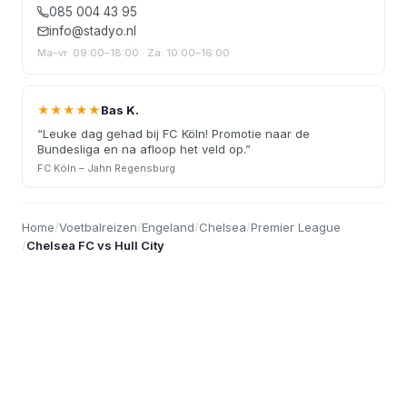
085 004 43 95
info@stadyo.nl
Ma–vr: 09:00–18:00 · Za: 10:00–16:00
★★★★★
Bas K.
“
Leuke dag gehad bij FC Köln! Promotie naar de
Bundesliga en na afloop het veld op.
”
FC Köln – Jahn Regensburg
Home
/
Voetbalreizen
/
Engeland
/
Chelsea
/
Premier League
/
Chelsea FC vs Hull City