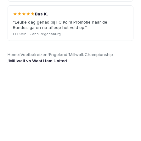
★★★★★
Bas K.
“
Leuke dag gehad bij FC Köln! Promotie naar de
Bundesliga en na afloop het veld op.
”
FC Köln – Jahn Regensburg
Home
/
Voetbalreizen
/
Engeland
/
Millwall
/
Championship
/
Millwall vs West Ham United