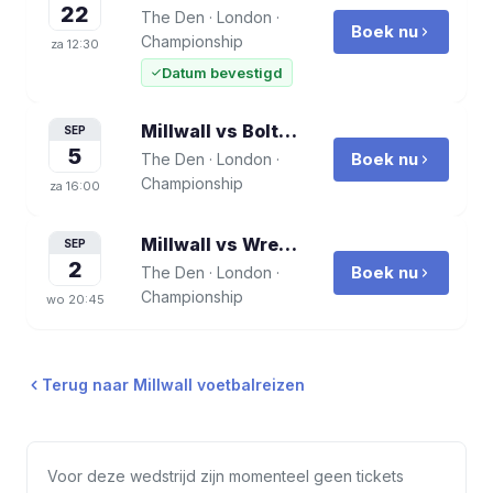
22
The Den
·
London
·
Boek nu
Championship
za
12:30
Datum bevestigd
Millwall vs Bolton Wanderers FC
voetba
SEP
5
Boek nu
The Den
·
London
·
Championship
za
16:00
Millwall vs Wrexham
voetbalreis
SEP
2
Boek nu
The Den
·
London
·
Championship
wo
20:45
Terug naar
Millwall
voetbalreizen
Voor deze wedstrijd zijn momenteel geen tickets