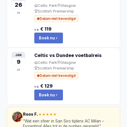
26
Celtic Park
Glasgow
Scottish Premiership
za
Datum niet bevestigd
€ 119
v.a.
Boek nu
Celtic vs Dundee
voetbalreis
JAN
9
Celtic Park
Glasgow
Scottish Premiership
za
Datum niet bevestigd
€ 129
v.a.
Boek nu
Roos F.
★★★★★
"
Wat een sfeer in San Siro tijdens AC Milan –
Fiorentina! Alles tot in de puntjes geregeld.
"