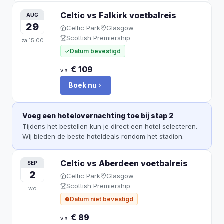
Celtic vs Falkirk
voetbalreis
AUG
29
Celtic Park
Glasgow
Scottish Premiership
za
15:00
Datum bevestigd
€ 109
v.a.
Boek nu
Voeg een hotelovernachting toe bij stap 2
Tijdens het bestellen kun je direct een hotel selecteren.
Wij bieden de beste hoteldeals rondom het stadion.
Celtic vs Aberdeen
voetbalreis
SEP
2
Celtic Park
Glasgow
Scottish Premiership
wo
Datum niet bevestigd
€ 89
v.a.