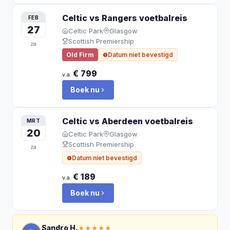
Celtic vs Rangers
voetbalreis
FEB
27
Celtic Park
Glasgow
Scottish Premiership
za
Old Firm
Datum niet bevestigd
€ 799
v.a.
Boek nu
Celtic vs Aberdeen
voetbalreis
MRT
20
Celtic Park
Glasgow
Scottish Premiership
za
Datum niet bevestigd
€ 189
v.a.
Boek nu
Sandro H.
★★★★★