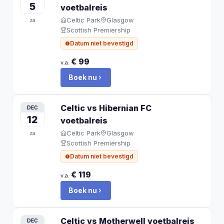
5
voetbalreis
Celtic Park
Glasgow
za
Scottish Premiership
Datum niet bevestigd
€ 99
v.a.
Boek nu
Celtic vs Hibernian FC
DEC
12
voetbalreis
Celtic Park
Glasgow
za
Scottish Premiership
Datum niet bevestigd
€ 119
v.a.
Boek nu
Celtic vs Motherwell
voetbalreis
DEC