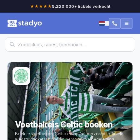
★★★★★
9.2
20.000+ tickets verkocht
Voetbalreis Celtic boeken
Boek je voetbalreis Celtic compleet verzorgd: officiële
wedstrijdtickets, hotel en persoonlijke begeleiding,