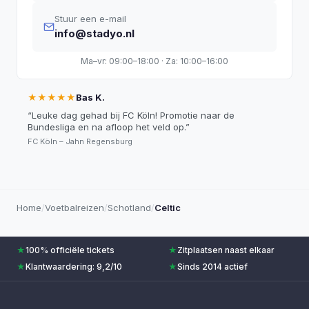
Stuur een e-mail
info@stadyo.nl
Ma–vr: 09:00–18:00 · Za: 10:00–16:00
★★★★★
Bas K.
“
Leuke dag gehad bij FC Köln! Promotie naar de
Bundesliga en na afloop het veld op.
”
FC Köln – Jahn Regensburg
Home
/
Voetbalreizen
/
Schotland
/
Celtic
★
100% officiële tickets
★
Zitplaatsen naast elkaar
★
Klantwaardering: 9,2/10
★
Sinds 2014 actief