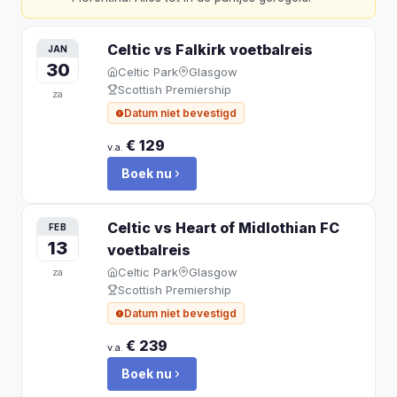
Celtic vs Falkirk
voetbalreis
JAN
30
Celtic Park
Glasgow
Scottish Premiership
za
Datum niet bevestigd
€ 129
v.a.
Boek nu
Celtic vs Heart of Midlothian FC
FEB
13
voetbalreis
Celtic Park
Glasgow
za
Scottish Premiership
Datum niet bevestigd
€ 239
v.a.
Boek nu