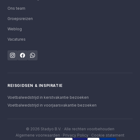
Ons team
Groepsreizen
Weblog
Vacatures
REISGIDSEN & INSPIRATIE
Voetbalwedstrijd in kerstvakantie bezoeken
Voetbalwedstrijd in voorjaarsvakantie bezoeken
©
2026
Stadyo B.V. ·
Alle rechten voorbehouden
Algemene voorwaarden
·
Privacy Policy
·
Cookie statement