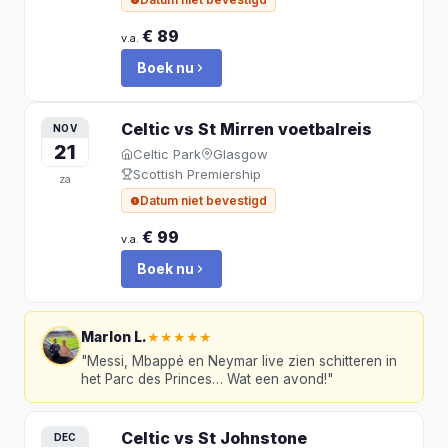
€ 89
v.a.
Boek nu
Celtic vs St Mirren
voetbalreis
NOV
21
Celtic Park
Glasgow
Scottish Premiership
za
Datum niet bevestigd
€ 99
v.a.
Boek nu
Marlon L.
★★★★★
"
Messi, Mbappé en Neymar live zien schitteren in
het Parc des Princes… Wat een avond!
"
Celtic vs St Johnstone
DEC