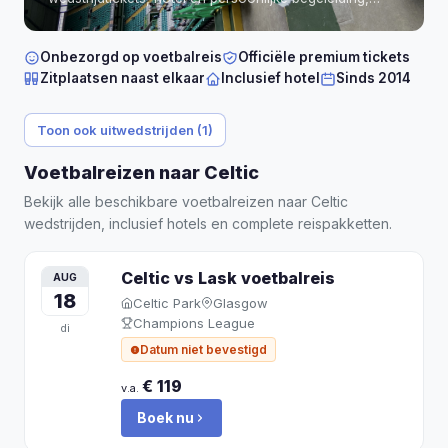
direct bevestigd.
Onbezorgd op voetbalreis
Officiële premium tickets
Zitplaatsen naast elkaar
Inclusief hotel
Sinds 2014
Toon ook uitwedstrijden (1)
Voetbalreizen naar Celtic
Bekijk alle beschikbare voetbalreizen naar Celtic
wedstrijden, inclusief hotels en complete reispakketten.
Celtic vs Lask
voetbalreis
AUG
18
Celtic Park
Glasgow
Champions League
di
Datum niet bevestigd
€ 119
v.a.
Boek nu