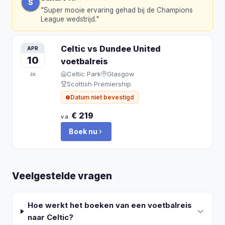
S
"
Super mooie ervaring gehad bij de Champions
League wedstrijd.
"
Celtic vs Dundee United
APR
10
voetbalreis
Celtic Park
Glasgow
za
Scottish Premiership
Datum niet bevestigd
€ 219
v.a.
Boek nu
Veelgestelde vragen
Hoe werkt het boeken van een voetbalreis
naar Celtic?