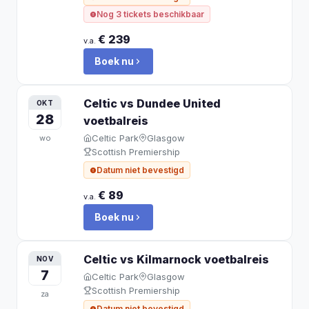
Nog 3 tickets beschikbaar
€ 239
v.a.
Boek nu
Celtic vs Dundee United
OKT
28
voetbalreis
Celtic Park
Glasgow
wo
Scottish Premiership
Datum niet bevestigd
€ 89
v.a.
Boek nu
Celtic vs Kilmarnock
voetbalreis
NOV
7
Celtic Park
Glasgow
Scottish Premiership
za
Datum niet bevestigd