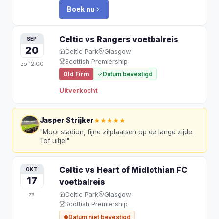
Boek nu
Celtic vs Rangers
voetbalreis
SEP
20
Celtic Park
Glasgow
Scottish Premiership
zo
12:00
Old Firm
Datum bevestigd
Uitverkocht
Jasper Strijker
★★★★★
"
Mooi stadion, fijne zitplaatsen op de lange zijde.
Tof uitje!
"
Celtic vs Heart of Midlothian FC
OKT
17
voetbalreis
Celtic Park
Glasgow
za
Scottish Premiership
Datum niet bevestigd