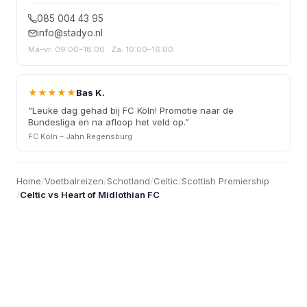
085 004 43 95
info@stadyo.nl
Ma–vr: 09:00–18:00 · Za: 10:00–16:00
★★★★★
Bas K.
“
Leuke dag gehad bij FC Köln! Promotie naar de
Bundesliga en na afloop het veld op.
”
FC Köln – Jahn Regensburg
Home
/
Voetbalreizen
/
Schotland
/
Celtic
/
Scottish Premiership
/
Celtic vs Heart of Midlothian FC