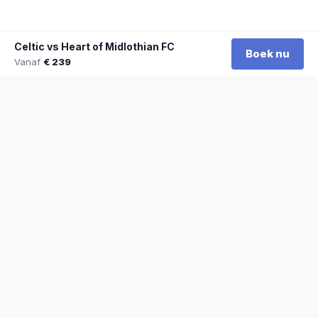
Celtic vs Heart of Midlothian FC
Boek nu
Vanaf
€ 239
★
100% officiële tickets
★
Zitplaatsen naast elkaar
★
Klantwaardering: 9,2/10
★
Sinds 2014 actief
STADYO
De beste sporttickets voor voetbal, Formule 1, tennis en meer. Veilig