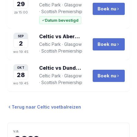
29
Celtic Park
·
Glasgow
Boek nu
·
Scottish Premiership
za
15:00
Datum bevestigd
Celtic vs Aberdeen
voetbalreis
SEP
2
Boek nu
Celtic Park
·
Glasgow
·
Scottish Premiership
wo
19:45
Celtic vs Dundee United
voetbalreis
OKT
28
Boek nu
Celtic Park
·
Glasgow
·
Scottish Premiership
wo
19:45
Terug naar
Celtic
voetbalreizen
v.a.