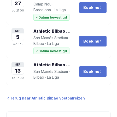
27
Camp Nou
·
Boek nu
Barcelona
·
La Liga
do
21:00
Datum bevestigd
Athletic Bilbao vs Atlético Madrid
voet
SEP
5
San Mamés Stadium
·
Boek nu
Bilbao
·
La Liga
za
16:15
Datum bevestigd
Athletic Bilbao vs Elche CF
voetbalreis
SEP
13
Boek nu
San Mamés Stadium
·
Bilbao
·
La Liga
zo
17:00
Terug naar
Athletic Bilbao
voetbalreizen