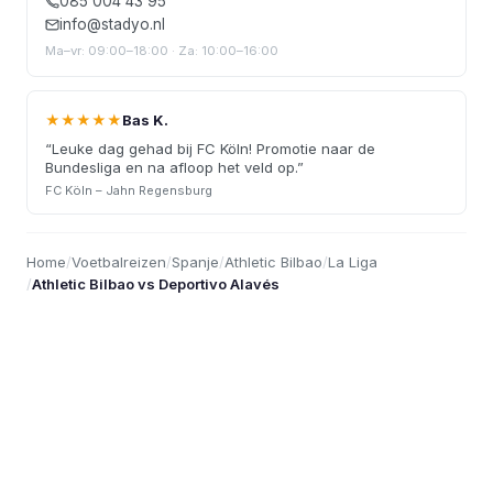
085 004 43 95
info@stadyo.nl
Ma–vr: 09:00–18:00 · Za: 10:00–16:00
★★★★★
Bas K.
“
Leuke dag gehad bij FC Köln! Promotie naar de
Bundesliga en na afloop het veld op.
”
FC Köln – Jahn Regensburg
Home
/
Voetbalreizen
/
Spanje
/
Athletic Bilbao
/
La Liga
/
Athletic Bilbao vs Deportivo Alavés