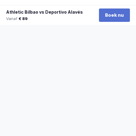
Athletic Bilbao vs Deportivo Alavés
Boek nu
Vanaf
€ 89
★
100% officiële tickets
★
Zitplaatsen naast elkaar
★
Klantwaardering: 9,2/10
★
Sinds 2014 actief
STADYO
De beste sporttickets voor voetbal, Formule 1, tennis en meer. Veilig
betalen, direct bevestigd.