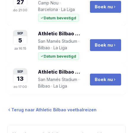
27
Camp Nou
·
Boek nu
Barcelona
·
La Liga
do
21:00
Datum bevestigd
Athletic Bilbao vs Atlético Madrid
voet
SEP
5
San Mamés Stadium
·
Boek nu
Bilbao
·
La Liga
za
16:15
Datum bevestigd
Athletic Bilbao vs Elche CF
voetbalreis
SEP
13
Boek nu
San Mamés Stadium
·
Bilbao
·
La Liga
zo
17:00
Terug naar
Athletic Bilbao
voetbalreizen