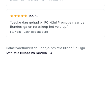
Ma–vr: 09:00–18:00 · Za: 10:00–16:00
★★★★★
Bas K.
“
Leuke dag gehad bij FC Köln! Promotie naar de
Bundesliga en na afloop het veld op.
”
FC Köln – Jahn Regensburg
Home
/
Voetbalreizen
/
Spanje
/
Athletic Bilbao
/
La Liga
/
Athletic Bilbao vs Sevilla FC