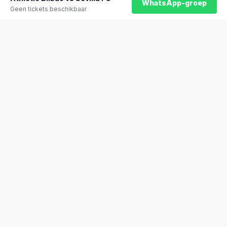
WhatsApp-groep
Geen tickets beschikbaar
★
100% officiële tickets
★
Zitplaatsen naast elkaar
★
Klantwaardering: 9,2/10
★
Sinds 2014 actief
STADYO
De beste sporttickets voor voetbal, Formule 1, tennis en meer. Veilig
betalen, direct bevestigd.
Stadyo Travel
Veengang 1