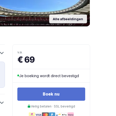
Alle afbeeldingen
v.a.
€ 69
Je boeking wordt direct bevestigd
Boek nu
Veilig betalen · SSL beveiligd