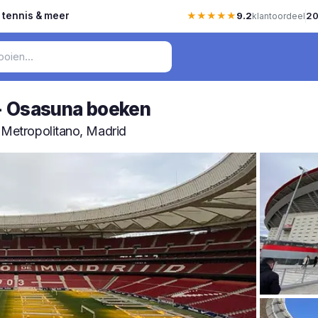
, tennis & meer
★★★★★
9.2
20
klantoordeel
 - Osasuna boeken
s Metropolitano, Madrid