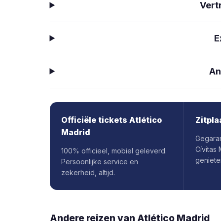
Vert
E
An
Officiële tickets Atlético
Zitpla
Madrid
Gegaran
Cívitas
100% officieel, mobiel geleverd.
geniete
Persoonlijke service en
zekerheid, altijd.
Andere reizen van
Atlético Madrid