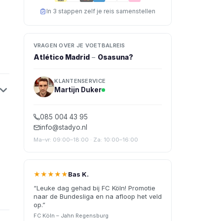
In 3 stappen zelf je reis samenstellen
VRAGEN OVER JE VOETBALREIS
Atlético Madrid
–
Osasuna
?
KLANTENSERVICE
Martijn Duker
085 004 43 95
info@stadyo.nl
Ma–vr: 09:00–18:00 · Za: 10:00–16:00
★★★★★
Bas K.
“
Leuke dag gehad bij FC Köln! Promotie
naar de Bundesliga en na afloop het veld
op.
”
FC Köln – Jahn Regensburg