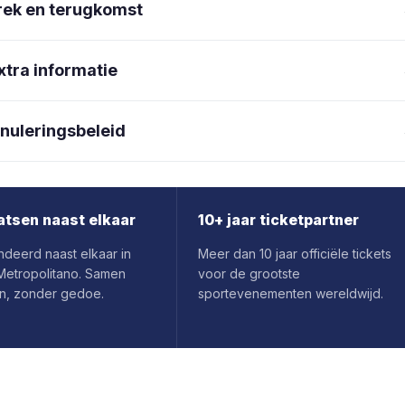
rek en terugkomst
xtra informatie
nuleringsbeleid
atsen naast elkaar
10+ jaar ticketpartner
deerd naast elkaar in
Meer dan 10 jaar officiële tickets
 Metropolitano. Samen
voor de grootste
n, zonder gedoe.
sportevenementen wereldwijd.