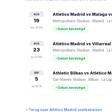
Atlético Madrid vs Malaga
vo
AUG
19
Metropolitano Stadium
·
Madrid
·
La 
wo
21:00
Datum bevestigd
Atlético Madrid vs Villarreal
AUG
23
Metropolitano Stadium
·
Madrid
·
La 
zo
17:00
Datum bevestigd
Athletic Bilbao vs Atlético M
SEP
5
San Mamés Stadium
·
Bilbao
·
La Lig
za
16:15
Datum bevestigd
Terug naar
Atlético Madrid
voetbalreizen