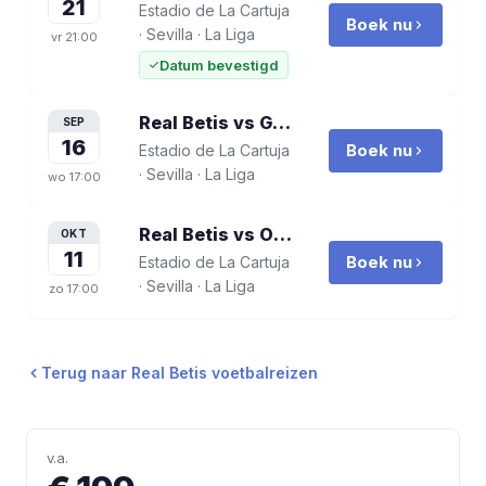
21
Estadio de La Cartuja
Boek nu
·
Sevilla
·
La Liga
vr
21:00
Datum bevestigd
Real Betis vs Getafe CF
voetbalreis
SEP
16
Boek nu
Estadio de La Cartuja
·
Sevilla
·
La Liga
wo
17:00
Real Betis vs Osasuna
voetbalreis
OKT
11
Boek nu
Estadio de La Cartuja
·
Sevilla
·
La Liga
zo
17:00
Terug naar
Real Betis
voetbalreizen
v.a.