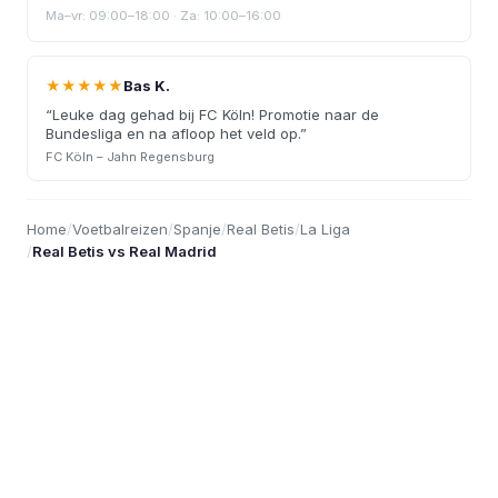
Ma–vr: 09:00–18:00 · Za: 10:00–16:00
★★★★★
Bas K.
“
Leuke dag gehad bij FC Köln! Promotie naar de
Bundesliga en na afloop het veld op.
”
FC Köln – Jahn Regensburg
Home
/
Voetbalreizen
/
Spanje
/
Real Betis
/
La Liga
/
Real Betis vs Real Madrid