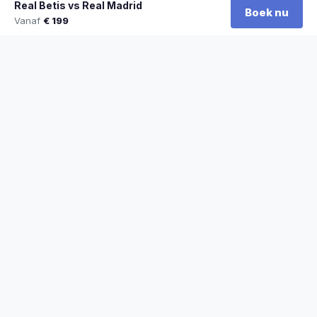
Real Betis vs Real Madrid
Boek nu
Vanaf
€ 199
★
100% officiële tickets
★
Zitplaatsen naast elkaar
★
Klantwaardering: 9,2/10
★
Sinds 2014 actief
STADYO
De beste sporttickets voor voetbal, Formule 1, tennis en meer. Veilig
betalen, direct bevestigd.
Stadyo Travel