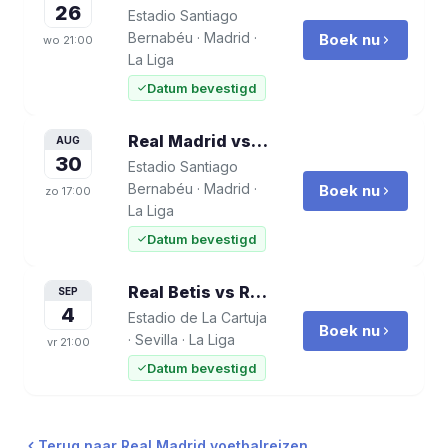
26
Estadio Santiago
Bernabéu
·
Madrid
·
Boek nu
wo
21:00
La Liga
Datum bevestigd
Real Madrid vs Malaga
voetbalreis
AUG
30
Estadio Santiago
Bernabéu
·
Madrid
·
Boek nu
zo
17:00
La Liga
Datum bevestigd
Real Betis vs Real Madrid
voetbalreis
SEP
4
Estadio de La Cartuja
Boek nu
·
Sevilla
·
La Liga
vr
21:00
Datum bevestigd
Terug naar
Real Madrid
voetbalreizen