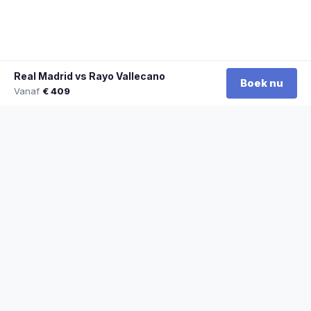
Real Madrid vs Rayo Vallecano
Boek nu
Vanaf
€ 409
★
100% officiële tickets
★
Zitplaatsen naast elkaar
★
Klantwaardering: 9,2/10
★
Sinds 2014 actief