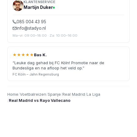
KLANTENSERVICE
Martijn Duker
085 004 43 95
info@stadyo.nl
Ma–vr: 09:00–18:00 · Za: 10:00–16:00
★★★★★
Bas K.
“
Leuke dag gehad bij FC Köln! Promotie naar de
Bundesliga en na afloop het veld op.
”
FC Köln – Jahn Regensburg
Home
/
Voetbalreizen
/
Spanje
/
Real Madrid
/
La Liga
/
Real Madrid vs Rayo Vallecano