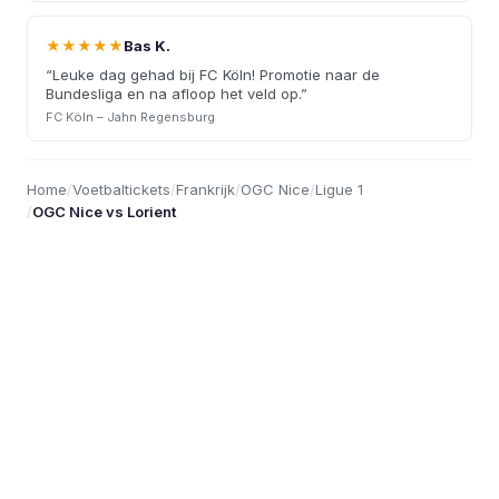
★★★★★
Bas K.
“
Leuke dag gehad bij FC Köln! Promotie naar de
Bundesliga en na afloop het veld op.
”
FC Köln – Jahn Regensburg
Home
/
Voetbaltickets
/
Frankrijk
/
OGC Nice
/
Ligue 1
/
OGC Nice vs Lorient