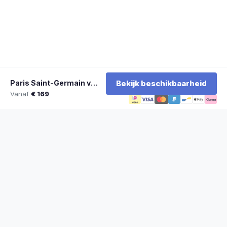
Paris Saint-Germain vs Le Mans FC
Bekijk beschikbaarheid
Vanaf
€ 169
★
100% officiële tickets
★
Zitplaatsen naast elkaar
★
Klantwaardering: 9,2/10
★
Sinds 2014 actief