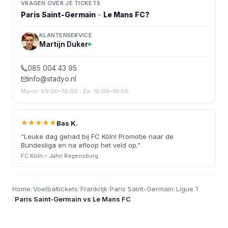
VRAGEN OVER JE TICKETS
Paris Saint-Germain
–
Le Mans FC
?
KLANTENSERVICE
Martijn Duker
085 004 43 95
info@stadyo.nl
Ma–vr: 09:00–18:00 · Za: 10:00–16:00
★★★★★
Bas K.
“
Leuke dag gehad bij FC Köln! Promotie naar de
Bundesliga en na afloop het veld op.
”
FC Köln – Jahn Regensburg
Home
/
Voetbaltickets
/
Frankrijk
/
Paris Saint-Germain
/
Ligue 1
/
Paris Saint-Germain vs Le Mans FC