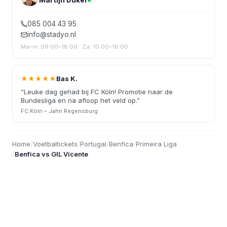
Martijn Duker
085 004 43 95
info@stadyo.nl
Ma–vr: 09:00–18:00 · Za: 10:00–16:00
★★★★★
Bas K.
“
Leuke dag gehad bij FC Köln! Promotie naar de
Bundesliga en na afloop het veld op.
”
FC Köln – Jahn Regensburg
Home
/
Voetbaltickets
/
Portugal
/
Benfica
/
Primeira Liga
/
Benfica vs GIL Vicente