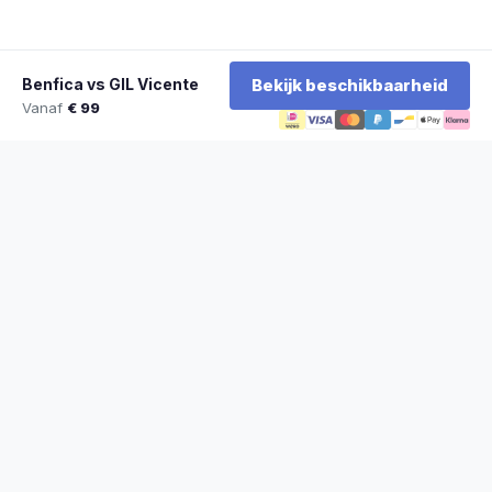
Benfica vs GIL Vicente
Bekijk beschikbaarheid
Vanaf
€ 99
★
100% officiële tickets
★
Zitplaatsen naast elkaar
★
Klantwaardering: 9,2/10
★
Sinds 2014 actief
STADYO