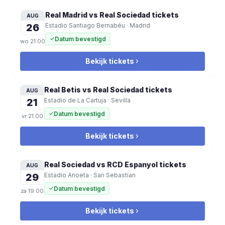
Real Madrid vs Real Sociedad
tickets
AUG
26
Estadio Santiago Bernabéu
·
Madrid
Datum bevestigd
wo
21:00
Bekijk tickets
Real Betis vs Real Sociedad
tickets
AUG
21
Estadio de La Cartuja
·
Sevilla
Datum bevestigd
vr
21:00
Bekijk tickets
Real Sociedad vs RCD Espanyol
tickets
AUG
29
Estadio Anoeta
·
San Sebastian
Datum bevestigd
za
19:00
Bekijk tickets