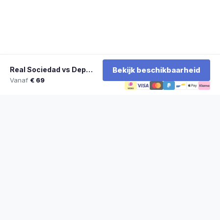
Real Sociedad vs Deportivo La Coruna
Bekijk beschikbaarheid
Vanaf
€ 69
★
100% officiële tickets
★
Zitplaatsen naast elkaar
★
Klantwaardering: 9,2/10
★
Sinds 2014 actief