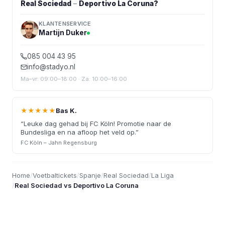
Real Sociedad
–
Deportivo La Coruna
?
KLANTENSERVICE
Martijn Duker
085 004 43 95
info@stadyo.nl
Ma–vr: 09:00–18:00 · Za: 10:00–16:00
★★★★★
Bas K.
“
Leuke dag gehad bij FC Köln! Promotie naar de
Bundesliga en na afloop het veld op.
”
FC Köln – Jahn Regensburg
Home
/
Voetbaltickets
/
Spanje
/
Real Sociedad
/
La Liga
/
Real Sociedad vs Deportivo La Coruna